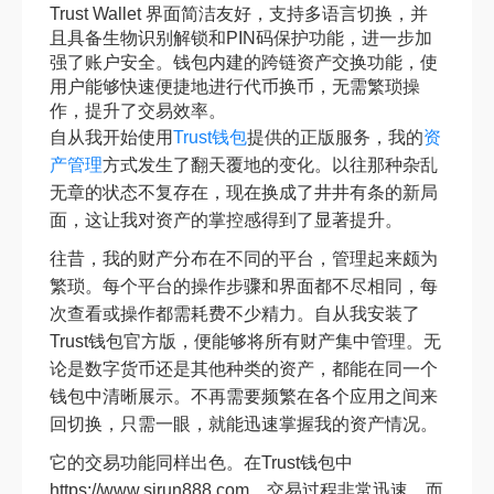
Trust Wallet 界面简洁友好，支持多语言切换，并
且具备生物识别解锁和PIN码保护功能，进一步加
强了账户安全。钱包内建的跨链资产交换功能，使
用户能够快速便捷地进行代币换币，无需繁琐操
作，提升了交易效率。
自从我开始使用
Trust钱包
提供的正版服务，我的
资
产管理
方式发生了翻天覆地的变化。以往那种杂乱
无章的状态不复存在，现在换成了井井有条的新局
面，这让我对资产的掌控感得到了显著提升。
往昔，我的财产分布在不同的平台，管理起来颇为
繁琐。每个平台的操作步骤和界面都不尽相同，每
次查看或操作都需耗费不少精力。自从我安装了
Trust钱包官方版，便能够将所有财产集中管理。无
论是数字货币还是其他种类的资产，都能在同一个
钱包中清晰展示。不再需要频繁在各个应用之间来
回切换，只需一眼，就能迅速掌握我的资产情况。
它的交易功能同样出色。在Trust钱包中
https://www.sirun888.com，交易过程非常迅速，而