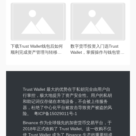
产管理技巧的重要步骤
揭秘
下载Trust Wallet钱包后如何
数字货币投资入门选Trust
顺利完成资产管理与转移？
Wallet，掌握操作与钱包管理
这些要点需留意
要点
Trust Wallet 最大的优势在于私钥完全由用户自
行掌控，极大地提升了资产安全性。用户的私钥
和助记词仅存储在本地设备，不会被上传服务
器，杜绝了中心化平台被攻击导致资产被盗的风
险。
粤ICP备15029011号-1
Binance 作为全球领先的加密货币交易平台，于
2018年正式收购了 Trust Wallet。这一收购不仅
使 Trust Wallet 成为了 Binance 生态的重要组成