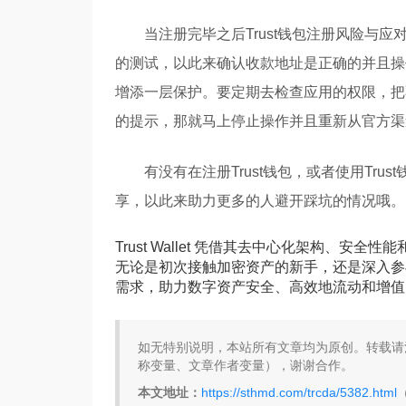
当注册完毕之后Trust钱包注册风险与
的测试，以此来确认收款地址是正确的并且操
增添一层保护。要定期去检查应用的权限，把
的提示，那就马上停止操作并且重新从官方渠
有没有在注册Trust钱包，或者使用Tr
享，以此来助力更多的人避开踩坑的情况哦。
Trust Wallet 凭借其去中心化架构、
无论是初次接触加密资产的新手，还是深入参与 De
需求，助力数字资产安全、高效地流动和增值
如无特别说明，本站所有文章均为原创。转载请注明来自T
称变量、文章作者变量），谢谢合作。
本文地址：
https://sthmd.com/trcda/5382.html