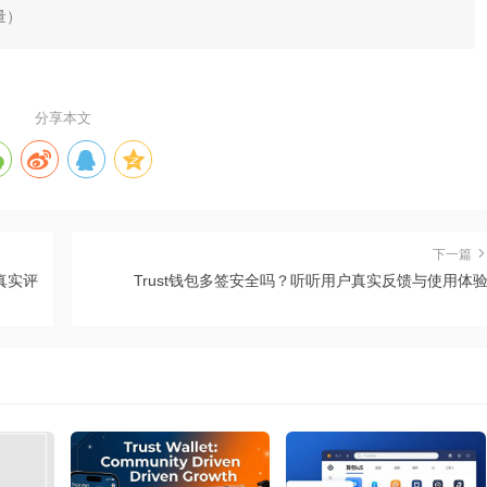
变量）
分享本文
下一篇
户真实评
Trust钱包多签安全吗？听听用户真实反馈与使用体