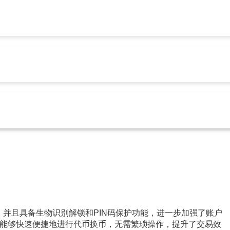
let安卓版下载
Trust Wallet官网下载
Trust钱包官网下载
Tr
对：下载假冒App、助记词泄露防范
rust Wallet安卓版下载
225
语言切换，并且具备生物识别解锁和PIN码保护功能，进一步加强了账户
能够快速便捷地进行代币换币，无需繁琐操作，提升了交易效