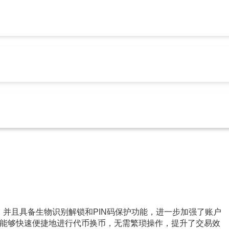
let安卓版下载
Trust Wallet官网下载
Trust钱包官网下载
Tr
p：热门应用，集合社区互动与信息分享功能
rust Wallet安卓版下载
344
语言切换，并且具备生物识别解锁和PIN码保护功能，进一步加强了账户
能够快速便捷地进行代币换币，无需繁琐操作，提升了交易效