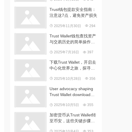
Trust钱包提款安全指南：
注意这7点，避免资产损失
2025年11月30日
294
Trust Wallet钱包查找资产
与交易历史的简单操作及
小技巧
2025年7月16日
397
下载Trust Wallet，开启去
中心化世界之旅，探寻新
金融模式
2025年10月28日
356
User advocacy shaping
Trust Wallet download
dialogues 加密货币安全一
2025年10月5日
355
线工作者：用户对去中心
化钱包要求变了
加密货币从Trust Wallet转
至币安，这些关键步骤要
慎重对待
2025年10月4日
353